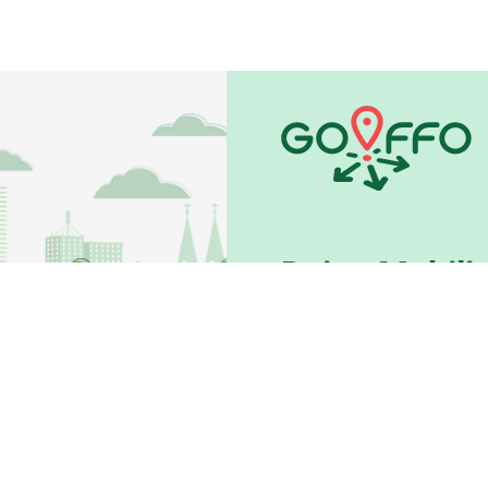
Deine Mobilit
Schnell von A nach B
Straßenbahn, Rufbus,
Zur Mobilitätss